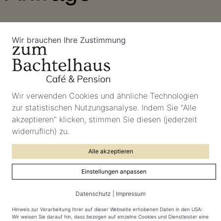
Claudia Döring
Wir brauchen Ihre Zustimmung
Breitachstr. 17
87561 Oberstdorf-Tiefenbach
Tel: 0 83 22/36 53
Wir verwenden Cookies und ähnliche Technologien
Mail: info@bachtelhaus.de​
zur statistischen Nutzungsanalyse. Indem Sie "Alle
akzeptieren" klicken, stimmen Sie diesen (jederzeit
widerruflich) zu.
Alle akzeptieren
Vorname
Einstellungen anpassen
Datenschutz
|
Impressum
Nachname
Hinweis zur Verarbeitung Ihrer auf dieser Webseite erhobenen Daten in den USA:
Wir weisen Sie darauf hin, dass bezogen auf einzelne Cookies und Dienstleister eine